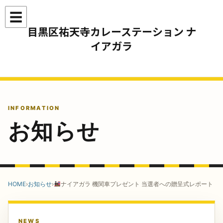
コ
ナ
☰
ン
ビ
メニュー
テ
ゲ
目黒区祐天寺カレーステーション ナ
ン
ー
イアガラ
ツ
シ
へ
ョ
ス
ン
キ
に
ッ
移
プ
動
INFORMATION
お知らせ
HOME
›
お知らせ
›
ナイアガラ 機関車プレゼント 当選者への贈呈式レポート
NEWS